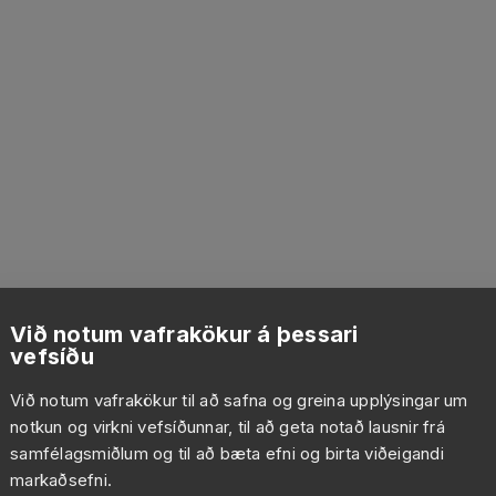
Við notum vafrakökur á þessari
vefsíðu
Við notum vafrakökur til að safna og greina upplýsingar um
notkun og virkni vefsíðunnar, til að geta notað lausnir frá
samfélagsmiðlum og til að bæta efni og birta viðeigandi
markaðsefni.