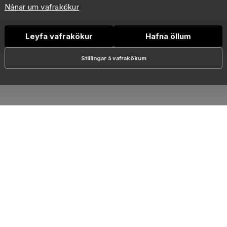
Nánar um vafrakökur
Leyfa vafrakökur
Hafna öllum
Stillingar á vafrakökum
RSLANIR