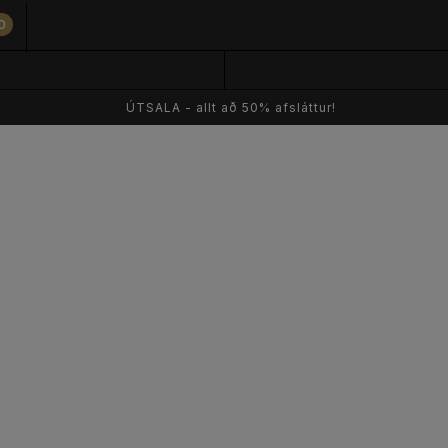
0
ÚTSALA - allt að 50% afsláttur!