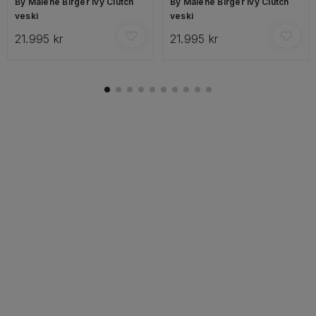
By Malene Birger Ivy Clutch
By Malene Birger Ivy Clutch
veski
veski
21.995 kr
21.995 kr