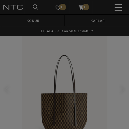
0
0
KONUR
KARLAR
ÚTSALA - allt að 50% afsláttur!