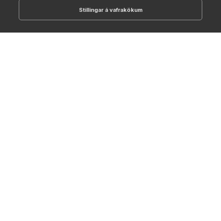
Stillingar á vafrakökum
512-1700
online@NTC.is