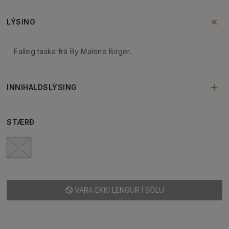
LÝSING
Falleg taska frá By Malene Birger.
INNIHALDSLÝSING
STÆRÐ
ONE
VARA EKKI LENGUR Í SÖLU