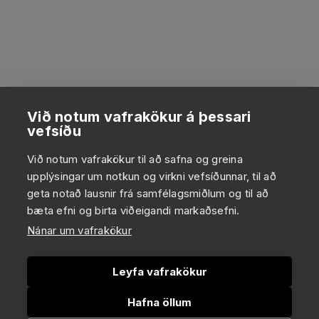
Við notum vafrakökur á þessari
vefsíðu
Við notum vafrakökur til að safna og greina
upplýsingar um notkun og virkni vefsíðunnar, til að
geta notað lausnir frá samfélagsmiðlum og til að
bæta efni og birta viðeigandi markaðsefni.
Nánar um vafrakökur
Leyfa vafrakökur
Hafna öllum