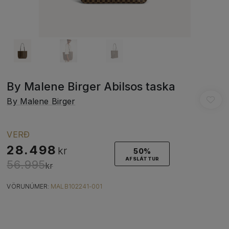
By Malene Birger Abilsos taska
By Malene Birger
VERÐ
28.498
kr
50%
AFSLÁTTUR
56.995
kr
VÖRUNÚMER:
MALB102241-001