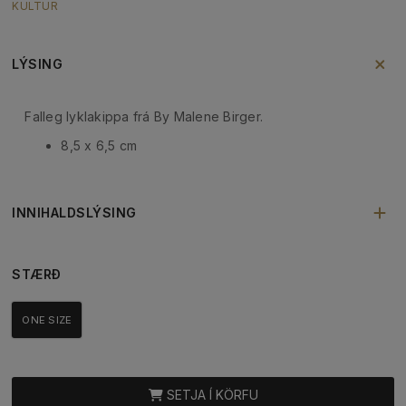
KULTUR
LÝSING
Falleg lyklakippa frá By Malene Birger.
8,5 x 6,5 cm
INNIHALDSLÝSING
STÆRÐ
ONE SIZE
SETJA Í KÖRFU