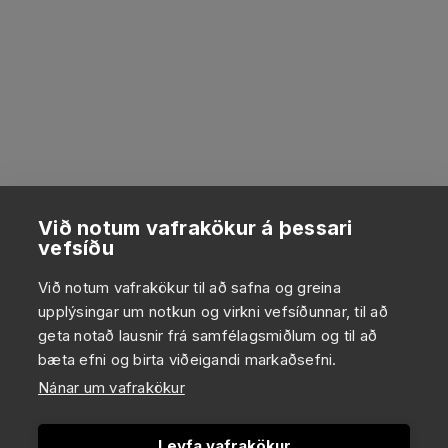
Við notum vafrakökur á þessari
vefsíðu
Við notum vafrakökur til að safna og greina
upplýsingar um notkun og virkni vefsíðunnar, til að
geta notað lausnir frá samfélagsmiðlum og til að
bæta efni og birta viðeigandi markaðsefni.
Nánar um vafrakökur
Leyfa vafrakökur