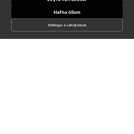
Hafna öllum
Stillingar á vafrakökum
512-1700
online@NTC.is