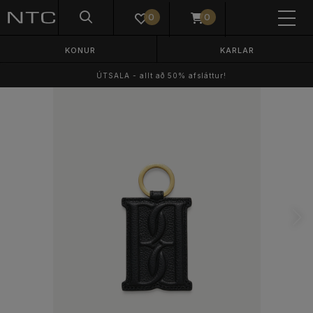
0
0
KONUR
KARLAR
ÚTSALA - allt að 50% afsláttur!