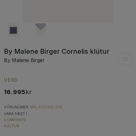
By Malene Birger Cornelis klútur
By Malene Birger
VERÐ
16.995
kr
VÖRUNÚMER:
MALB102492-006
VARA FÆST Í :
COMPANYS
KULTUR