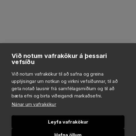
Við notum vafrakökur á þessari
vefsíðu
Við notum vafrakökur til að safna og greina
upplýsingar um notkun og virkni vefsíðunnar, til að
geta notað lausnir frá samfélagsmiðlum og til að
bæta efni og birta viðeigandi markaðsefni.
Nánar um vafrakökur
Leyfa vafrakökur
Hafna öllum