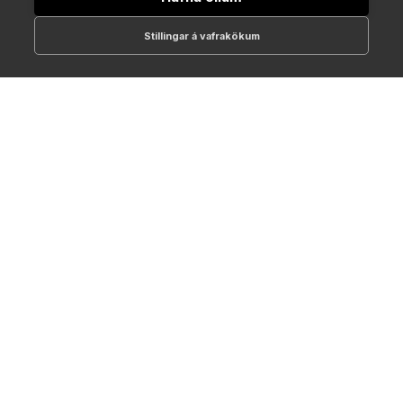
Stillingar á vafrakökum
512-1700
online@NTC.is