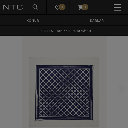
0
0
KONUR
KARLAR
ÚTSALA - allt að 50% afsláttur!