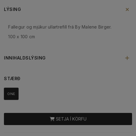
LÝSING
Fallegur og mjúkur ullartrefill frá By Malene Birger.
100 x 100 cm
INNIHALDSLÝSING
STÆRÐ
ONE
SETJA Í KÖRFU