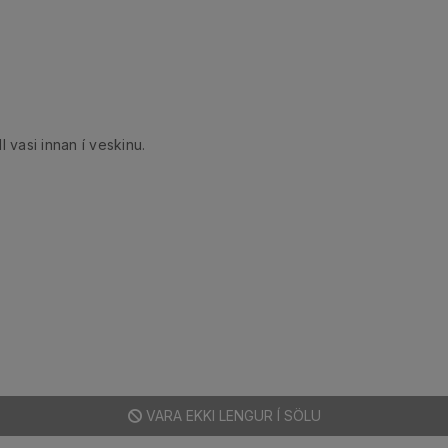
ll vasi innan í veskinu.
VARA EKKI LENGUR Í SÖLU