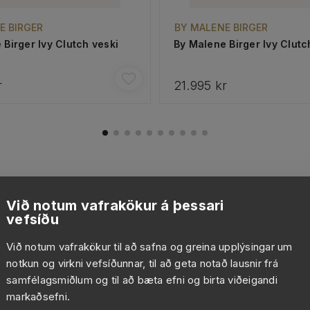
E BIRGER
BY MALENE BIRGER
 Birger Ivy Clutch veski
By Malene Birger Ivy Clutc
r
21.995 kr
Við notum vafrakökur á þessari
vefsíðu
Við notum vafrakökur til að safna og greina upplýsingar um
notkun og virkni vefsíðunnar, til að geta notað lausnir frá
samfélagsmiðlum og til að bæta efni og birta viðeigandi
markaðsefni.