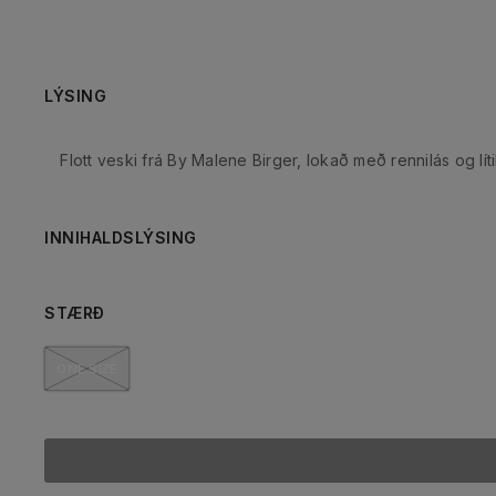
LÝSING
Flott veski frá By Malene Birger, lokað með rennilás og líti
INNIHALDSLÝSING
STÆRÐ
ONE SIZE