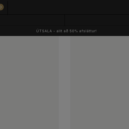
0
ÚTSALA - allt að 50% afsláttur!