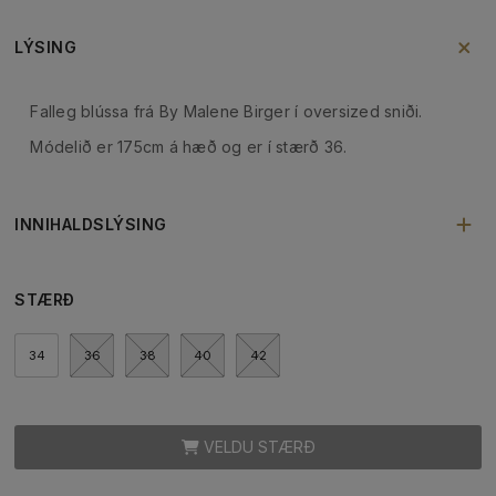
LÝSING
Falleg blússa frá By Malene Birger í oversized sniði.
Módelið er 175cm á hæð og er í stærð 36.
INNIHALDSLÝSING
STÆRÐ
34
36
38
40
42
VELDU STÆRÐ