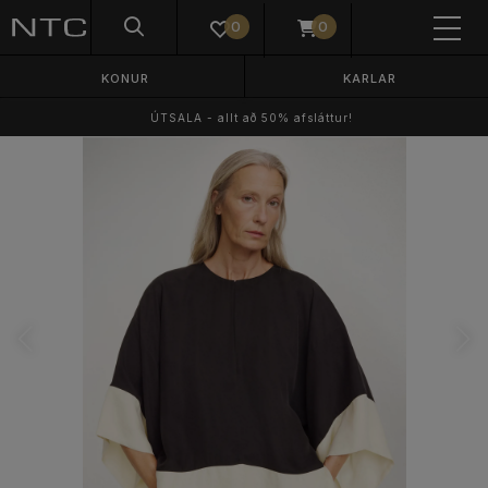
0
0
KONUR
KARLAR
ÚTSALA - allt að 50% afsláttur!