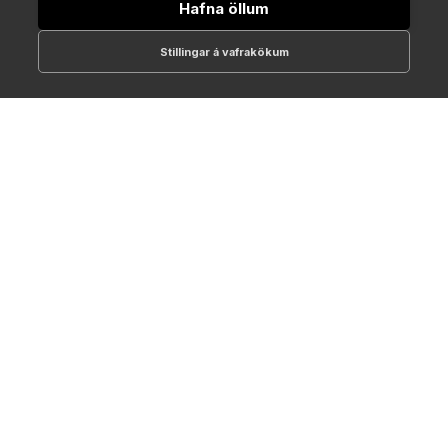
Hafna öllum
Stillingar á vafrakökum
512-1700
online@NTC.is