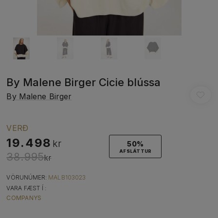
By Malene Birger Cicie blússa
By Malene Birger
VERÐ
19.498
kr
50%
AFSLÁTTUR
38.995
kr
VÖRUNÚMER:
MALB103023
VARA FÆST Í :
COMPANYS