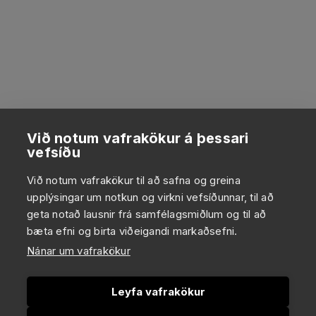
Við notum vafrakökur á þessari
vefsíðu
Við notum vafrakökur til að safna og greina
upplýsingar um notkun og virkni vefsíðunnar, til að
geta notað lausnir frá samfélagsmiðlum og til að
bæta efni og birta viðeigandi markaðsefni.
Nánar um vafrakökur
Leyfa vafrakökur