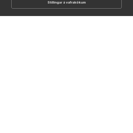
Stillingar á vafrakökum
512-1700
online@NTC.is