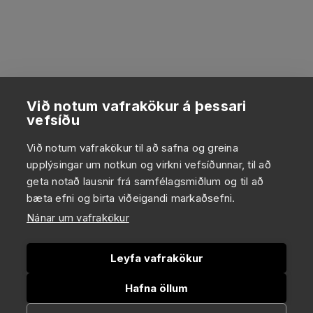
Við notum vafrakökur á þessari
vefsíðu
Við notum vafrakökur til að safna og greina
upplýsingar um notkun og virkni vefsíðunnar, til að
geta notað lausnir frá samfélagsmiðlum og til að
bæta efni og birta viðeigandi markaðsefni.
Nánar um vafrakökur
Leyfa vafrakökur
Hafna öllum