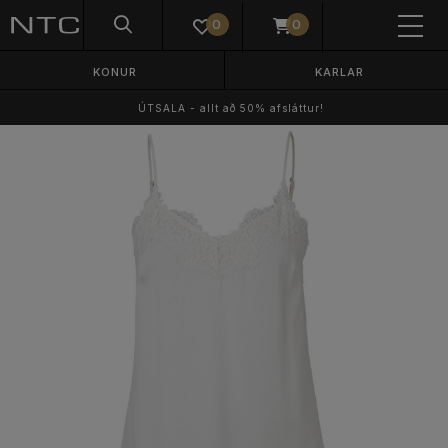
0
0
KONUR
KARLAR
ÚTSALA - allt að 50% afsláttur!