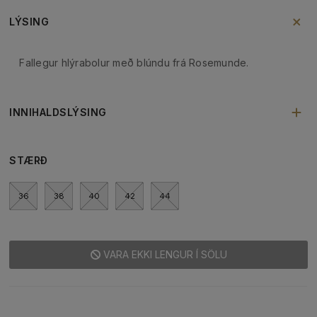
LÝSING
Fallegur hlýrabolur með blúndu frá Rosemunde.
INNIHALDSLÝSING
STÆRÐ
36
38
40
42
44
VARA EKKI LENGUR Í SÖLU