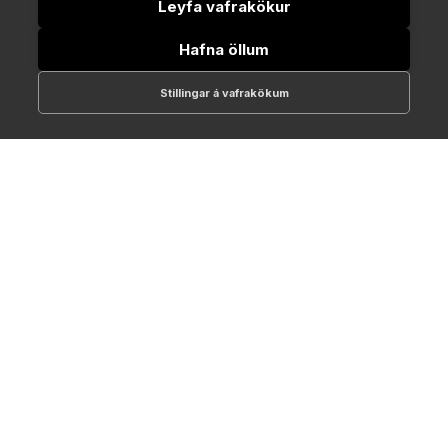
Leyfa vafrakökur
Hafna öllum
Stillingar á vafrakökum
512-1700
online@NTC.is