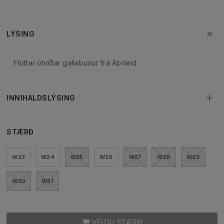
LÝSING
Flottar útvíðar gallabuxur frá Abrand.
INNIHALDSLÝSING
STÆRÐ
W23
W24
W25
W26
W27
W28
W29
W30
W31
VELDU STÆRÐ