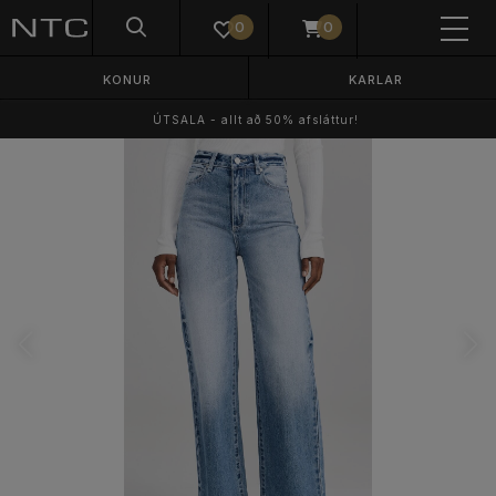
0
0
KONUR
KARLAR
ÚTSALA - allt að 50% afsláttur!