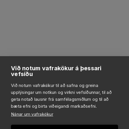
Við notum vafrakökur á þessari
vefsíðu
Við notum vafrakökur til að safna og greina
upplýsingar um notkun og virkni vefsíðunnar, til að
geta notað lausnir frá samfélagsmiðlum og til að
bæta efni og birta viðeigandi markaðsefni.
Nánar um vafrakökur