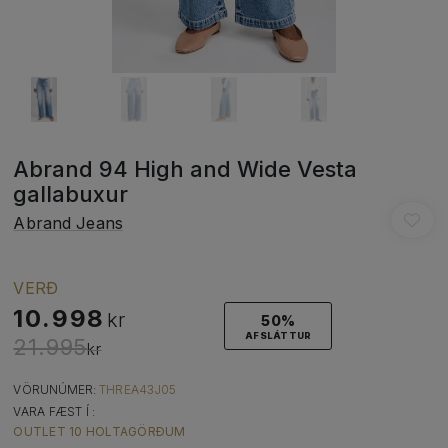
Abrand 94 High and Wide Vesta
gallabuxur
Abrand Jeans
VERÐ
10.998
kr
50%
AFSLÁTTUR
21.995
kr
VÖRUNÚMER:
THREA43J05
VARA FÆST Í :
OUTLET 10 HOLTAGÖRÐUM