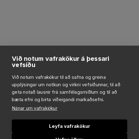
Við notum vafrakökur á þessari
vefsíðu
Við notum vafrakökur til að safna og greina
upplýsingar um notkun og virkni vefsíðunnar, til að
geta notað lausnir frá samfélagsmiðlum og til að
bæta efni og birta viðeigandi markaðsefni.
Nánar um vafrakökur
Leyfa vafrakökur