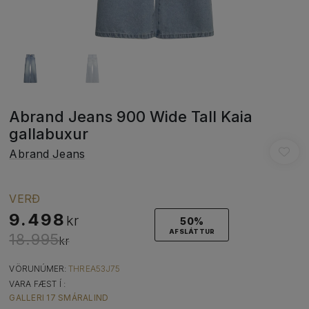
Abrand Jeans 900 Wide Tall Kaia
gallabuxur
Abrand Jeans
VERÐ
9.498
kr
50%
AFSLÁTTUR
18.995
kr
VÖRUNÚMER:
THREA53J75
VARA FÆST Í :
GALLERI 17 SMÁRALIND