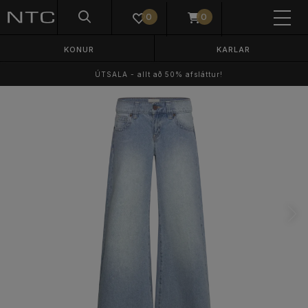
0
0
KONUR
KARLAR
ÚTSALA - allt að 50% afsláttur!