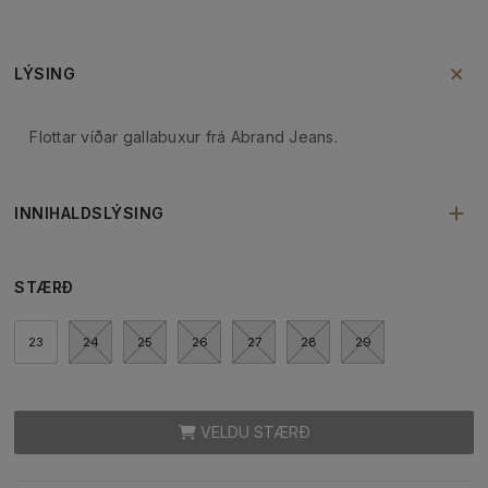
LÝSING
Flottar víðar gallabuxur frá Abrand Jeans.
INNIHALDSLÝSING
STÆRÐ
23
24
25
26
27
28
29
VELDU STÆRÐ