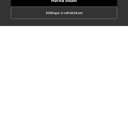
Hafna öllum
Stillingar á vafrakökum
512-1700
online@NTC.is