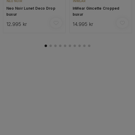
NEO NOIR
INWEAR
Neo Noir Lunet Deco Drop
InWear Gincette Cropped
buxur
buxur
12.995 kr
14.995 kr