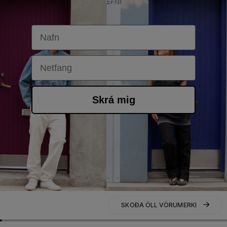
EFNI
First Name
Email
Skrá mig
SKOÐA ÖLL VÖRUMERKI