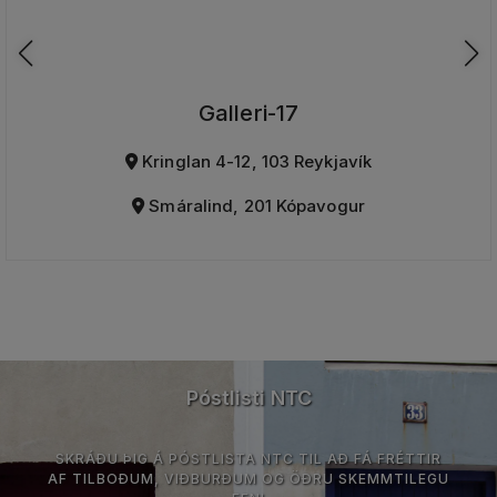
Galleri-17
Kringlan 4-12, 103 Reykjavík
Smáralind, 201 Kópavogur
Póstlisti NTC
SKRÁÐU ÞIG Á PÓSTLISTA NTC TIL AÐ FÁ FRÉTTIR
AF TILBOÐUM, VIÐBURÐUM OG ÖÐRU SKEMMTILEGU