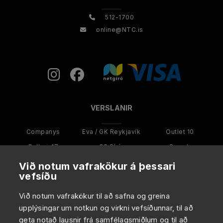
512-1700
online@NTC.is
VERSLANIR
Companys
Eva / GK Reykjavík
Outlet 10
Galleri-17
GS Skór
Smash
Kultur Menn
Kultur
Karakter
Við notum vafrakökur á þessari
vefsíðu
ANNAÐ
Við notum vafrakökur til að safna og greina
upplýsingar um notkun og virkni vefsíðunnar, til að
Um NTC
geta notað lausnir frá samfélagsmiðlum og til að
Viltu starfa hjá NTC?