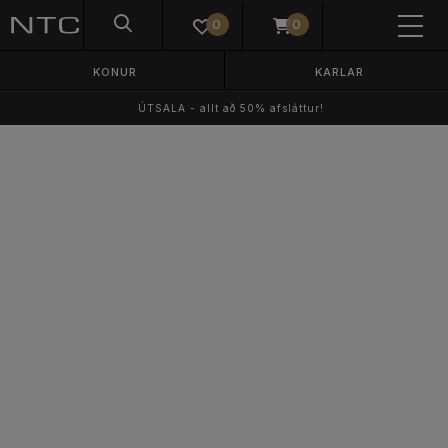
0
0
KONUR
KARLAR
ÚTSALA - allt að 50% afsláttur!
DÖMUR
HERRAR