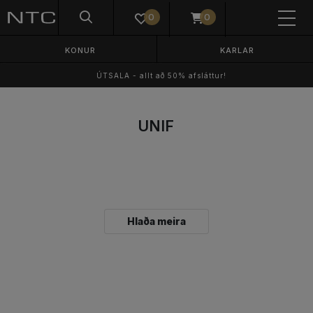
0
0
KONUR
KARLAR
ÚTSALA - allt að 50% afsláttur!
UNIF
Hlaða meira