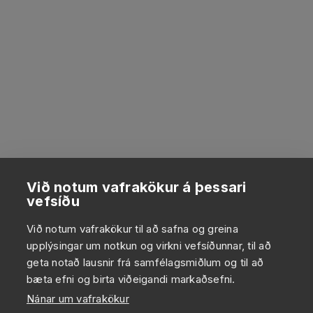
Við notum vafrakökur á þessari
vefsíðu
Við notum vafrakökur til að safna og greina
upplýsingar um notkun og virkni vefsíðunnar, til að
geta notað lausnir frá samfélagsmiðlum og til að
bæta efni og birta viðeigandi markaðsefni.
Nánar um vafrakökur