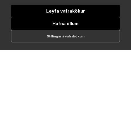
512-1700
Leyfa vafrakökur
online@NTC.is
Hafna öllum
Stillingar á vafrakökum
VERSLANIR
Companys
Eva / GK Reykjavík
Outlet 10
Galleri-17
GS Skór
Smash
Kultur Menn
Kultur
Karakter
ANNAÐ
Um NTC
Viltu starfa hjá NTC?