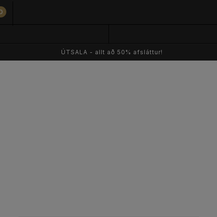
0
ÚTSALA - allt að 50% afsláttur!