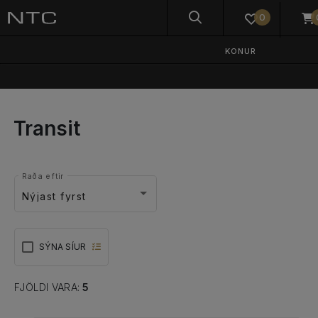
0
KONUR
Transit
Raða eftir
Nýjast fyrst
SÝNA SÍUR
FJÖLDI VARA:
5