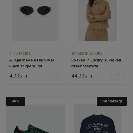
A. KJÆRBEDE
SOAKED IN LUXURY
A. Kjærbede Bella Silver
Soaked in Luxury SLParvati
Black sólgleraugu
rúskinnsskyrta
4.995 kr
44.995 kr
Væntanlegt
40%