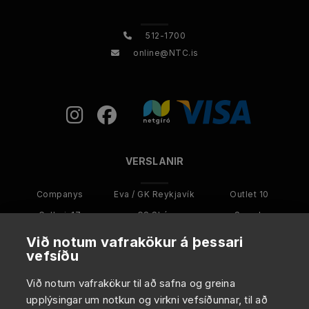
512-1700
online@NTC.is
VERSLANIR
Companys
Eva / GK Reykjavík
Outlet 10
Galleri-17
GS Skór
Smash
Kultur Menn
Kultur
Karakter
Við notum vafrakökur á þessari
vefsíðu
ANNAÐ
Við notum vafrakökur til að safna og greina
upplýsingar um notkun og virkni vefsíðunnar, til að
Um NTC