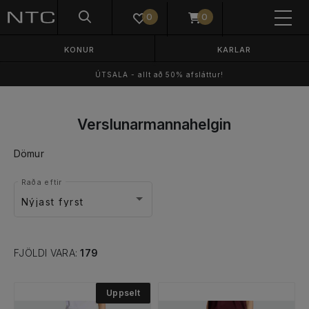
0
0
KONUR
KARLAR
ÚTSALA - allt að 50% afsláttur!
Verslunarmannahelgin
Dömur
Raða eftir
Nýjast fyrst
FJÖLDI VARA:
179
Uppselt