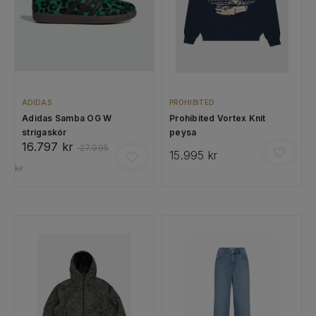
ADIDAS
PROHIBITED
Adidas Samba OG W
Prohibited Vortex Knit
strigaskór
peysa
16.797 kr
27.995
15.995 kr
kr