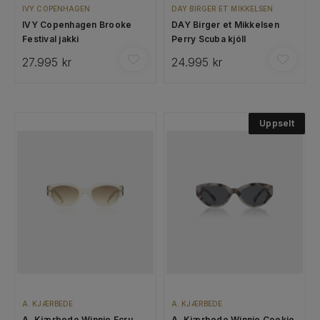
IVY COPENHAGEN
DAY BIRGER ET MIKKELSEN
IVY Copenhagen Brooke
DAY Birger et Mikkelsen
Festival jakki
Perry Scuba kjóll
27.995 kr
24.995 kr
Uppselt
A. KJÆRBEDE
A. KJÆRBEDE
A. Kjærbede Winnie Ecru
A. Kjærbede Winnie Cookie