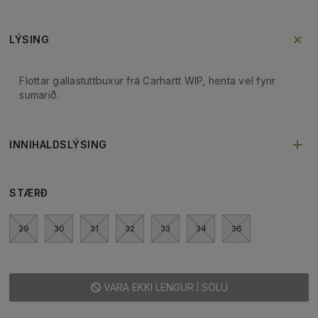
LÝSING
Flottar gallastuttbuxur frá Carhartt WIP, henta vel fyrir
sumarið.
INNIHALDSLÝSING
STÆRÐ
29
30
31
32
33
34
36
VARA EKKI LENGUR Í SÖLU