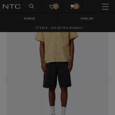
0
0
KONUR
KARLAR
ÚTSALA - allt að 50% afsláttur!