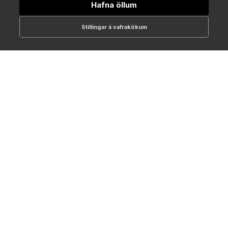
Hafna öllum
Stillingar á vafrakökum
512-1700
online@NTC.is