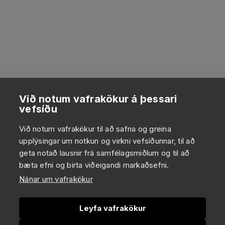
Við notum vafrakökur á þessari
vefsíðu
Við notum vafrakökur til að safna og greina
upplýsingar um notkun og virkni vefsíðunnar, til að
geta notað lausnir frá samfélagsmiðlum og til að
bæta efni og birta viðeigandi markaðsefni.
Nánar um vafrakökur
Leyfa vafrakökur